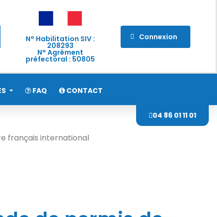
Connexion
N° Habilitation SIV :
208293
N° Agrément
préfectoral : 50805
ES
FAQ
CONTACT
04 86 01 11 01
 français international