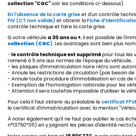
collection "CGC"
voir les conditions ci-dessous).
En l'absence de la carte grise
et d'un contrôle techn
FIV (CT non valide)
et obtenir la
Fiche d'Identificati
contrôle technique et faire la carte grise.
Si votre véhicule
a 30 ans ou +
, il est possible de l'i
collection
(
CGC
)
. Les avantages sont bien plus nomb
-
le contrôle technique est supprimé
pour tous les 
ramené à 5 ans aux normes de l'époque du véhicule,
- les plaques d'immatriculation noire rétro sont autori
- Annule les restrictions de circulation (pas besoin de v
- Annule toute procédure d'immobilisation en cas de 
- Exemption de l’homologation nationale pour les véhi
- Attention il sera toutefois impossible d’utiliser le vé
Pour cela il faut obtenir au préalable le
certificat FFV
le certificat d'immatriculation avec la mention "Véhicu
À noter également qu'il ne faut pas oublier le cas éc
n°13750*05) en y joignant les pièces d'identité recto/
Notre service est facturé
19.90€ TTC
, à cela s’ajoutent 