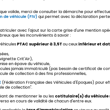
ique valide, merci de consulter la démarche pour effectu
on de véhicule (FIV)
qui permet avec la déclaration perte
mmatriculer avec l'ajout sur la carte grise d'une mention spé
reux que les inconvénients à savoir :
véhicules
PTAC supérieur à 3,5T
ou ceux
inférieur et dat
sées,
ignette Crit'Air),
mise en épave du véhicule,
cules jamais immatriculé (pas besoin de certificat de co
hicule de collection à des fins professionnelles,
E
(Fédération Française des Véhicules d'Époques) pour eff
le de collection".
héant de mentionner le ou les
cotitulaire(s) du véhicul
verso en cours de validité de chacun d'entre eux.
si applicable la
taxe d’immatriculation
en vigueur au profit 