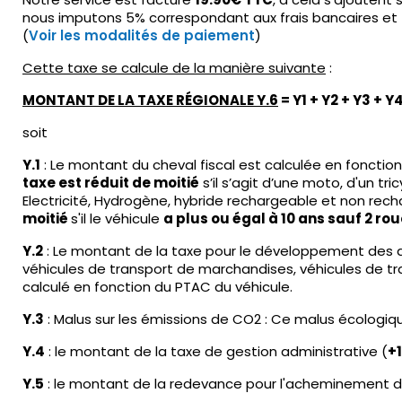
nous imputons 5% correspondant aux frais bancaires et fr
(
Voir les modalités de paiement
)
Cette taxe se calcule de la manière suivante
:
MONTANT DE LA TAXE RÉGIONALE Y.6
= Y1 + Y2 + Y3 + Y
soit
Y.1
: Le montant du cheval fiscal est calculée en fonction
taxe est réduit de moitié
s’il s’agit d’une moto, d'un tr
Electricité, Hydrogène, hybride rechargeable et non rec
moitié
s'il le véhicule
a plus ou égal à 10 ans sauf 2 ro
Y.2
: Le montant de la taxe pour le développement des a
véhicules de transport de marchandises, véhicules de t
calculé en fonction du PTAC du véhicule.
Y.3
: Malus sur les émissions de CO2 : Ce malus écologiq
Y.4
: le montant de la taxe de gestion administrative (
+
Y.5
: le montant de la redevance pour l'acheminement du 