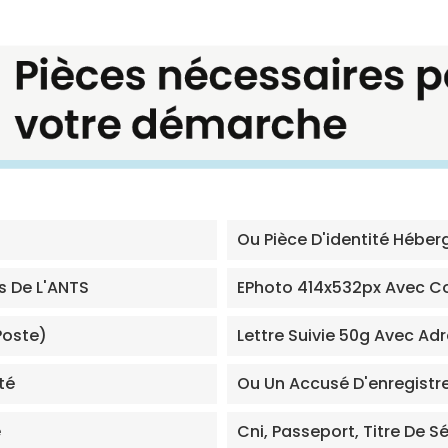
Ou Pièce D'identité Héber
s De L'ANTS
EPhoto 414x532px Avec Co
Poste)
Lettre Suivie 50g Avec A
té
Ou Un Accusé D'enregistr
é
Cni, Passeport, Titre De Sé