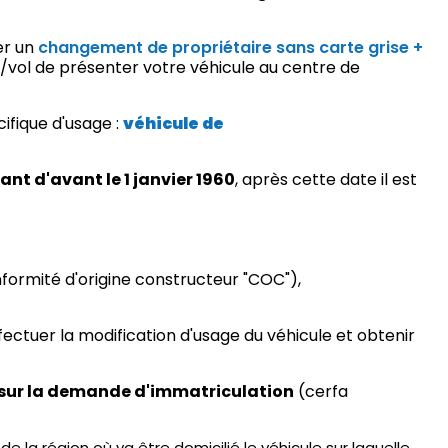
er un
changement de propriétaire sans carte grise +
/vol de présenter votre véhicule au centre de
cifique d'usage :
véhicule de
ant d'avant le 1 janvier 1960
, après cette date il est
nformité d'origine constructeur "COC"),
ectuer la modification d'usage du véhicule et obtenir
e sur la demande d'immatriculation
(cerfa
de la région où va être domicilié le véhicule sur laquelle