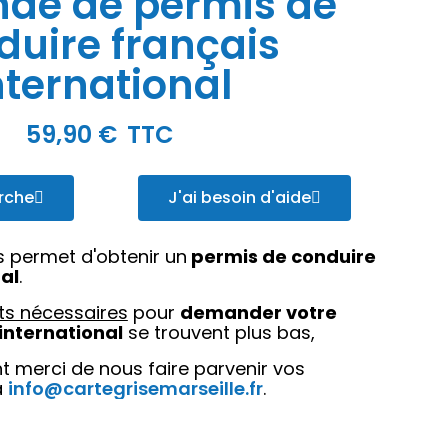
de de permis de
duire français
nternational
59,90 €
TTC
rche
J'ai besoin d'aide
 permet d'obtenir un
permis de conduire
al
.
ts nécessaires
pour
demander votre
international
se trouvent plus bas,
t merci de nous faire parvenir vos
à
info@cartegrisemarseille.fr
.