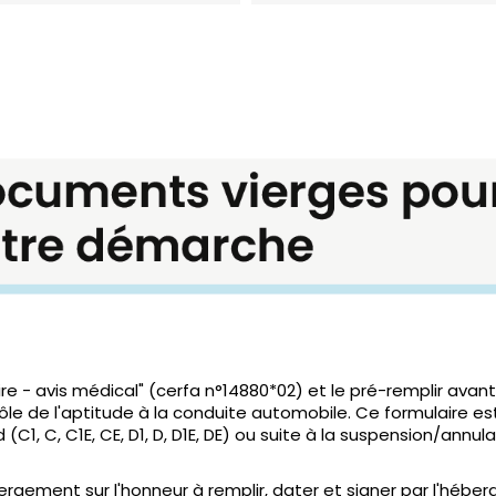
re - avis médical" (cerfa n°14880*02) et le pré-remplir ava
rôle de l'aptitude à la conduite automobile. Ce formulaire
1, C, C1E, CE, D1, D, D1E, DE) ou suite à la suspension/annul
ergement sur l'honneur à remplir, dater et signer par l'hé