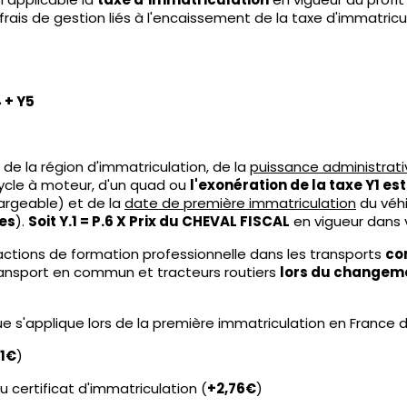
ais de gestion liés à l'encaissement de la taxe d'immatricul
4 + Y5
 de la région d'immatriculation, de la
puissance administrati
icycle à moteur, d'un quad ou
l'exonération de la taxe Y1 es
hargeable) et de la
date de première immatriculation
du véhi
ues
).
Soit Y.1 = P.6 X Prix du CHEVAL FISCAL
en vigueur dans v
ctions de formation professionnelle dans les transports
co
ransport en commun et tracteurs routiers
lors du changeme
ue s'applique lors de la première immatriculation en France 
11€
)
certificat d'immatriculation (
+2,76€
)