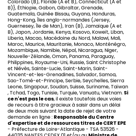
Colorado (B), Floride (A et B), Connecticut (A et
B)}, Éthiopie, Gabon, Gibraltar, Grenade,
Guatemala, Guinée Bissau, Guyana, Honduras,
Hong-Kong, Îles anglo-normandes (Jersey,
Guernesey, Île de Man), Iran (B), Jamaïque (A et
B), Japon, Jordanie, Kenya, Kosovo, Koweït, Liban,
Liberia, Macao, Macédoine du Nord, Malawi, Mali,
Maroc, Maurice, Mauritanie, Monaco, Monténégro,
Mozambique, Namibie, Népal, Nicaragua, Niger,
Nouvelle-Zélande, Oman, Panama, Paraguay,
Philippines, Royaume-Uni, Russie, Saint Christophe
et Niévès, Sainte-Lucie, Saint-Marin, Saint-
Vincent-et-les-Grenadines, Salvador, Samoa,
Sao-Tomé-et-Principe, Serbie, Seychelles, Sierra
Leone, Singapour, Soudan, Suisse, Suriname, Taïwan
, Tchad, Togo, Tunisie, Turquie, Vanuatu, Vietnam.
Si
ce n'est pas le cas
, il existe toutefois deux voies
de recours à titre gracieux à saisir dans un délai
de deux mois suivant la date de rejet de votre
demande en ligne :
Responsable du Centre
d'expertise et de ressources titres de CERT EPE
- Préfecture de Loire-Atlantique - TSA 53526 -
44035 NANTES CEDEX 01 et/ou au
Ministre de