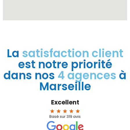
La
satisfaction client
est notre priorité
dans nos
4 agences
à
Marseille
Excellent
star
star
star
star
star
Basé sur
319
avis