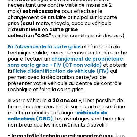
nécessitant une contre visite de moins de 2
mois)
est nécessaire
pour effectuer le
changement de titulaire principal sur la carte
grise (
sauf
moto, tricycle, quad ou véhicule
d'
avant 1960
en
carte grise
collection "CGC"
voir les conditions ci-dessous).
En l'absence de la carte grise
et d'un contrôle
technique valide, merci de consulter la démarche
pour effectuer un
changement de propriétaire
sans carte grise + FIV (CT non valide)
et obtenir
la
Fiche d'Identification de véhicule (FIV)
qui
permet avec la déclaration perte/vol de
présenter votre véhicule au centre de contrôle
technique et faire la carte grise.
Si votre véhicule
a 30 ans ou +
, il est possible de
l'immatriculer avec l'ajout sur la carte grise d'une
mention spécifique d'usage :
véhicule de
collection
(
CGC
)
. Les avantages sont bien plus
nombreux que les inconvénients à savoir :
-
le contrôle technique est supprimé
pour tous