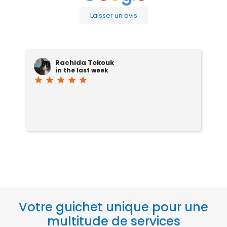
Laisser un avis
Rachida Tekouk
in the last week
star
star
star
star
star
sta
Se
Votre guichet unique pour une
multitude de services