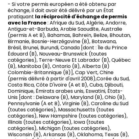
- Si votre permis européen a été obtenu par
échange, il doit avoir été délivré par un État
pratiquant
la réciprocité d'échange de permis
avec la France
: Afrique du Sud, Algérie, Andorre,
Antigua-et-Barbuda, Arabie Saoudite, Australie
(permis A et B), Bahamas, Bahreïn, Belize, Bhoutan,
Birmanie, Bosnie-Herzégovine (B), Botswana,
Brésil, Brunei, Burundi, Canada [dont : Île du Prince
Édouard (B), Nouveau-Brunswick (toutes
catégories), Terre-Neuve Et Labrador (B), Québec
(B), Manitoba (B), Ontario (B), Alberta (B)
Colombie-Britannique (B)], Cap Vert, Chine
(permis délivré à partir d'avril 2008),Corée du Sud,
Costa Rica, Côte D'ivoire (A et B), Cuba, Djibouti,
Dominique, Émirats arabes unis, Eswatini, États-
Unis [dont : Delaware (B), Maryland (B), Ohio (B),
Pennsylvanie (A et B), Virginie (B), Caroline du Sud
(toutes catégories), Massachusetts (toutes
catégories), New Hampshire (toutes catégories),
Illinois (toutes catégories), Iowa (toutes
catégories), Michigan (toutes catégories),
Wisconsin (B), Arkansas (B), Oklahoma, Texas (B),