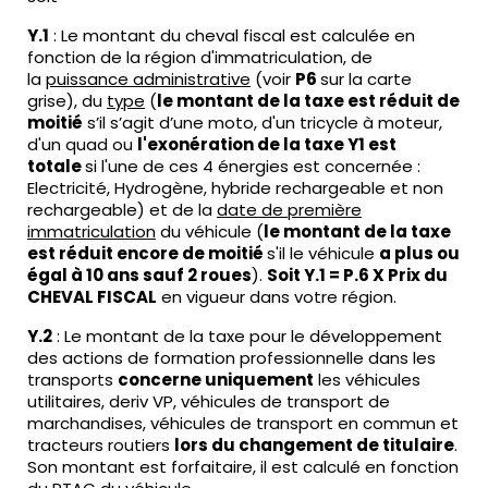
Y.1
: Le montant du cheval fiscal est calculée en
fonction de la région d'immatriculation, de
la
puissance administrative
(voir
P6
sur la carte
grise), du
type
(
le montant de la taxe est réduit de
moitié
s’il s’agit d’une moto, d'un tricycle à moteur,
d'un quad ou
l'exonération de la taxe Y1 est
totale
si l'une de ces 4 énergies est concernée :
Electricité, Hydrogène, hybride rechargeable et non
rechargeable) et de la
date de première
immatriculation
du véhicule (
le montant de la taxe
est réduit encore de moitié
s'il le véhicule
a plus ou
égal à 10 ans sauf 2 roues
).
Soit Y.1 = P.6 X Prix du
CHEVAL FISCAL
en vigueur dans votre région.
Y.2
: Le montant de la taxe pour le développement
des actions de formation professionnelle dans les
transports
concerne uniquement
les véhicules
utilitaires, deriv VP, véhicules de transport de
marchandises, véhicules de transport en commun et
tracteurs routiers
lors du changement de titulaire
.
Son montant est forfaitaire, il est calculé en fonction