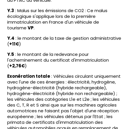
du PTAC du véhicule.
Y.3
: Malus sur les émissions de CO2 : Ce malus
écologique s'applique lors de la première
immatriculation en France d'un véhicule de
tourisme
VP
.
Y.4
: le montant de la taxe de gestion administrative
(
+11€
)
Y.5
: le montant de la redevance pour
l'acheminement du certificat d'immatriculation
(
+2,76€
)
Exonération totale
: Véhicules circulant uniquement
avec l'une de ces énergies : électricité, hydrogène,
hydrogène-électricité (hybride rechargeable),
hydrogène-électricité (hybride non rechargeable) ;
les véhicules des catégories L1e et L2e ; les véhicules
des C, T, R et S ainsi que sur les machines agricoles
automotrices ne faisant pas l'objet d'une réception
européenne ; les véhicules détenus par l'Etat ; les
primata de certificats d'immatriculation des
véhicules automobiles acquis en remplacement de